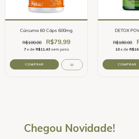
Cúrcuma 60 Cáps 600mg
DETOX PO
R$79,99
R$100,00
R$180,00
7
x de
R$11,43
sem juros
10
x de
R$16
Chegou Novidade!