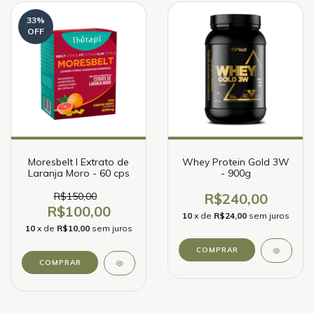
33
%
OFF
Moresbelt I Extrato de
Whey Protein Gold 3W
Laranja Moro - 60 cps
- 900g
R$150,00
R$240,00
R$100,00
10
x de
R$24,00
sem juros
10
x de
R$10,00
sem juros
COMPRAR