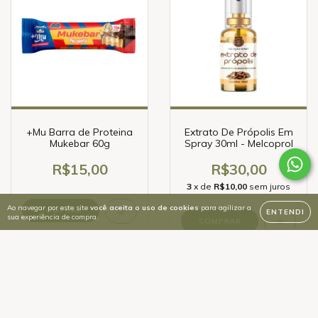
+Mu Barra de Proteina
Extrato De Própolis Em
Mukebar 60g
Spray 30ml - Melcoprol
R$15,00
R$30,00
3
x de
R$10,00
sem juros
Ao navegar por este site
você aceita o uso de cookies
para agilizar a
COMPRAR
ENTENDI
sua experiência de compra.